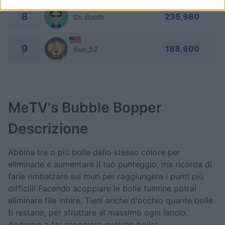
8
235,980
Dr. Booth
9
188,600
Sue_52
MeTV's Bubble Bopper
Descrizione
Abbina tre o più bolle dello stesso colore per
eliminarle e aumentare il tuo punteggio, ma ricorda di
farle rimbalzare sui muri per raggiungere i punti più
difficili! Facendo scoppiare le bolle fulmine potrai
eliminare file intere. Tieni anche d'occhio quante bolle
ti restano, per sfruttare al massimo ogni lancio.
Andiamo a far scoppiare qualche bolla!