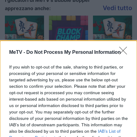
I giocatori di MeTV's Bubble Bopper
Vedi tutto
apprezzano anche:
MeTV -
Do Not Process My Personal Information
If you wish to opt-out of the sale, sharing to third parties, or
processing of your personal or sensitive information for
Punteggi migliori
targeted advertising by us, please use the below opt-out
section to confirm your selection. Please note that after your
opt-out request is processed you may continue seeing
interest-based ads based on personal information utilized by
us or personal information disclosed to third parties prior to
Questa
Oggi
Questo mese
your opt-out. You may separately opt-out of the further
settimana
disclosure of your personal information by third parties on the
IAB’s list of downstream participants. This information may
ACCEDI
Sarai tu?
also be disclosed by us to third parties on the
IAB’s List of