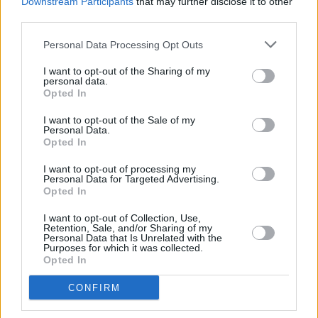
Downstream Participants
that may further disclose it to other
1
third parties.
828,700
KeithJackson
Personal Data Processing Opt Outs
2
823,560
CHEVYFUZZ
I want to opt-out of the Sharing of my
personal data.
Opted In
3
653,270
CLC_1
I want to opt-out of the Sale of my
Personal Data.
Opted In
4
627,930
InspiredWordsmith724
I want to opt-out of processing my
Personal Data for Targeted Advertising.
Opted In
5
562,730
KindGenius910
I want to opt-out of Collection, Use,
Retention, Sale, and/or Sharing of my
Personal Data that Is Unrelated with the
Purposes for which it was collected.
6
480,290
Juliek
Opted In
CONFIRM
7
281,780
Pete_29