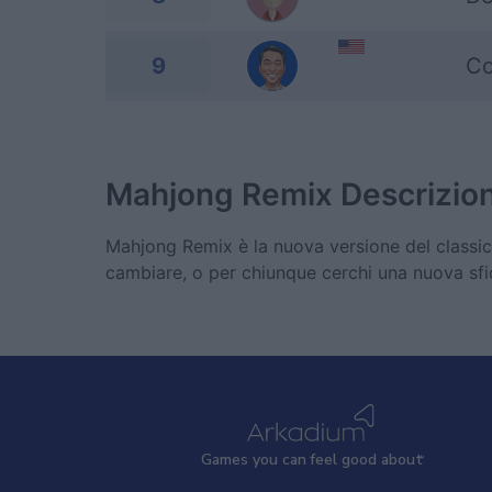
9
Co
Mahjong Remix
Descrizio
Mahjong Remix è la nuova versione del classico
cambiare, o per chiunque cerchi una nuova sfi
Games
y
ou can
f
eel good about