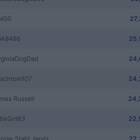
NG0
27
OA8486
25,
rginiaDogDad
24,
achtom107
24,
mes Russell
24,
ttleGirl63
22,
nise Stahl Jarvis
22,