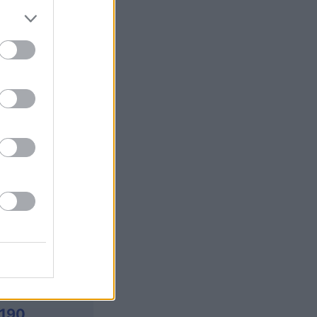
's Bubble
mese
I
,190