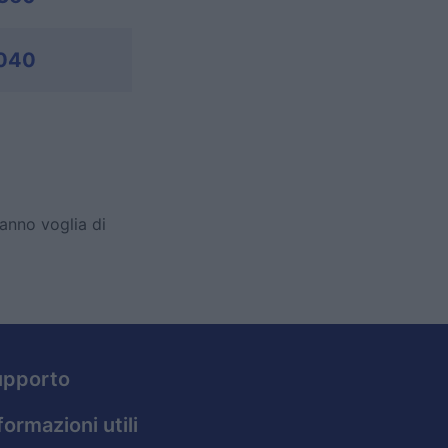
040
anno voglia di
upporto
formazioni utili