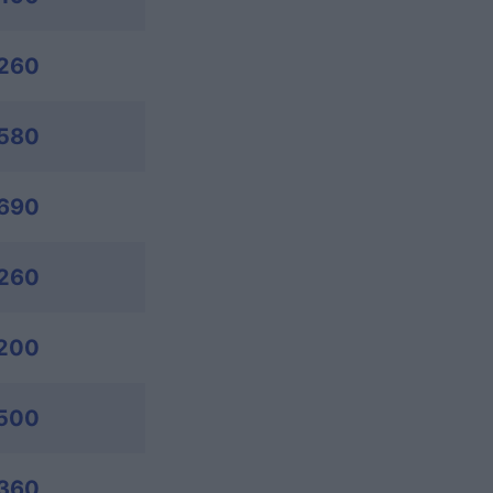
,260
580
690
260
200
500
360