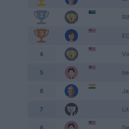
2
Rl
3
E
4
Vi
5
be
6
Ja
7
Li
8
De