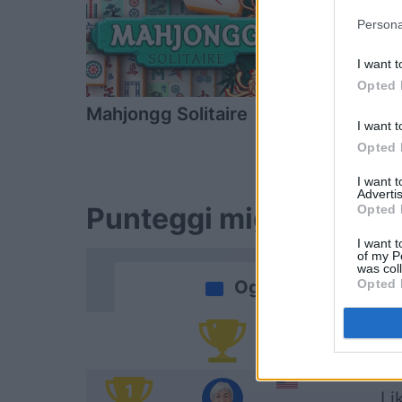
Persona
I want t
Opted 
Mahjongg Solitaire
Block Cha
I want t
Opted 
I want 
Advertis
Punteggi migliori
Opted 
I want t
of my P
was col
Oggi
Opted 
Sa
1
Li