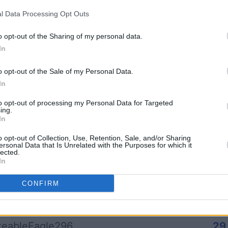
l Data Processing Opt Outs
o opt-out of the Sharing of my personal data.
In
mp
Mahjong
Arkadium
o opt-out of the Sale of my Personal Data.
Shooter
In
to opt-out of processing my Personal Data for Targeted
ing.
In
o opt-out of Collection, Use, Retention, Sale, and/or Sharing
ersonal Data that Is Unrelated with the Purposes for which it
lected.
In
Questa settimana
Questo 
CONFIRM
rai tu?
ACCED
keableEagle296
29