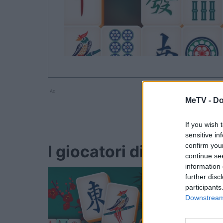
Ad
MeTV -
Do
If you wish 
sensitive in
confirm you
I giocatori di Mahjon
continue se
information 
further disc
participants
Downstream 