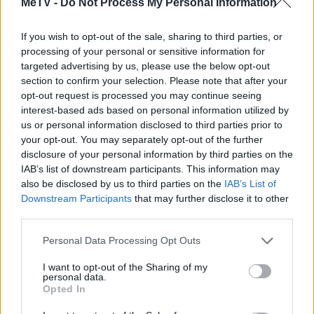
MeTV -
Do Not Process My Personal Information
I giocatori di Jewel Shuffle apprezzano
Vedi tutto
anche:
If you wish to opt-out of the sale, sharing to third parties, or
processing of your personal or sensitive information for
targeted advertising by us, please use the below opt-out
section to confirm your selection. Please note that after your
opt-out request is processed you may continue seeing
interest-based ads based on personal information utilized by
us or personal information disclosed to third parties prior to
your opt-out. You may separately opt-out of the further
disclosure of your personal information by third parties on the
IAB’s list of downstream participants. This information may
also be disclosed by us to third parties on the
IAB’s List of
Punteggi migliori
Downstream Participants
that may further disclose it to other
third parties.
Personal Data Processing Opt Outs
Questa
Oggi
Questo mese
I want to opt-out of the Sharing of my
settimana
personal data.
Opted In
ACCEDI
Sarai tu?