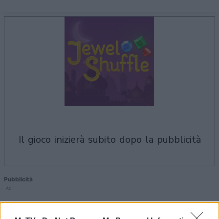
il gioco inizierà subito dopo la pubblicità
Pubblicità
Ad