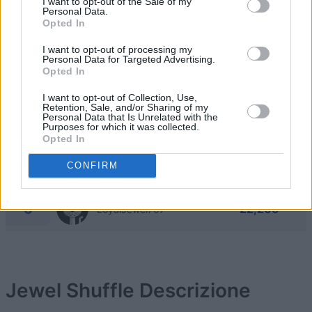
I want to opt-out of the Sale of my
Personal Data.
1
Opted In
510,760
ALtheCarpenter
I want to opt-out of processing my
Personal Data for Targeted Advertising.
2
Opted In
254,940
Tami66
I want to opt-out of Collection, Use,
Retention, Sale, and/or Sharing of my
3
Personal Data that Is Unrelated with the
146,325
RelaxingPioneer577
Purposes for which it was collected.
Opted In
4
46,630
MotivatedPioneer550
CONFIRM
5
22,205
LoyalJewel707
Jewel Shuffle
Descrizione