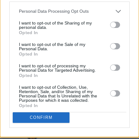
1
Personal Data Processing Opt Outs
864,960
CHEVYFUZZ
I want to opt-out of the Sharing of my
personal data.
2
Opted In
580,950
Juliek
I want to opt-out of the Sale of my
3
Personal Data.
544,370
CommanderFreddyP
Opted In
I want to opt-out of processing my
Personal Data for Targeted Advertising.
4
535,890
Bucky
Opted In
I want to opt-out of Collection, Use,
Retention, Sale, and/or Sharing of my
5
482,650
flyswatter
Personal Data that Is Unrelated with the
Purposes for which it was collected.
Opted In
6
370,420
Dajj
CONFIRM
7
325,600
DavidHayes1956