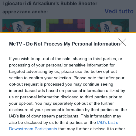
I giocatori di Arkadium's Bubble Shooter
Vedi tutto
apprezzano anche:
MeTV -
Do Not Process My Personal Information
If you wish to opt-out of the sale, sharing to third parties, or
processing of your personal or sensitive information for
targeted advertising by us, please use the below opt-out
section to confirm your selection. Please note that after your
Punteggi migliori
opt-out request is processed you may continue seeing
interest-based ads based on personal information utilized by
us or personal information disclosed to third parties prior to
your opt-out. You may separately opt-out of the further
Questa
disclosure of your personal information by third parties on the
Oggi
Questo mese
IAB’s list of downstream participants. This information may
settimana
also be disclosed by us to third parties on the
IAB’s List of
Downstream Participants
that may further disclose it to other
ACCEDI
Sarai tu?
third parties.