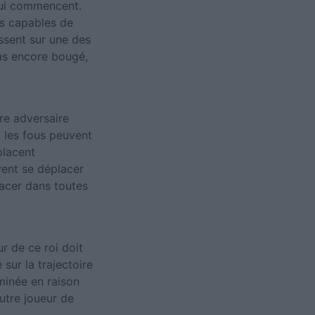
 qui commencent.
es capables de
issent sur une des
pas encore bougé,
tre adversaire
: les fous peuvent
placent
vent se déplacer
lacer dans toutes
ur de ce roi doit
sur la trajectoire
rminée en raison
autre joueur de