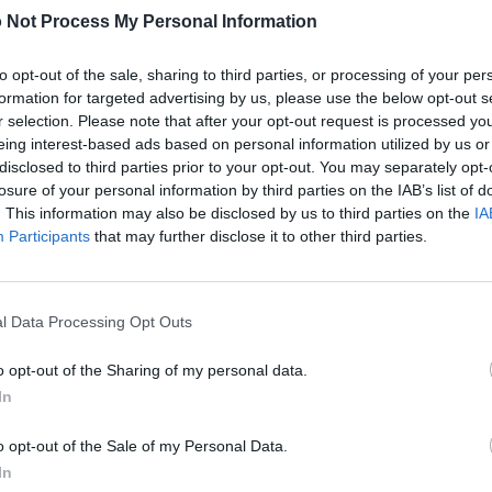
 Not Process My Personal Information
to opt-out of the sale, sharing to third parties, or processing of your per
formation for targeted advertising by us, please use the below opt-out s
r selection. Please note that after your opt-out request is processed y
 Bubble
Tap Zap Boom
Crystal 
eing interest-based ads based on personal information utilized by us or
disclosed to third parties prior to your opt-out. You may separately opt-
losure of your personal information by third parties on the IAB’s list of
. This information may also be disclosed by us to third parties on the
IA
Participants
that may further disclose it to other third parties.
l Data Processing Opt Outs
Cette semaine
Ce mo
o opt-out of the Sharing of my personal data.
In
sez haut !
CONNE
o opt-out of the Sale of my Personal Data.
In