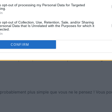
to opt-out of processing my Personal Data for Targeted
ing.
In
o opt-out of Collection, Use, Retention, Sale, and/or Sharing
gratuitement ! Dans ce jeu indémodable, utilisez vos meille
ersonal Data that Is Unrelated with the Purposes for which it
lected.
ièces sur le plateau, et commencez à jouer aux échecs gratu
In
CONFIRM
gratuitement! Dans ce jeu indémodable, utilisez vos meille
ièces sur le plateau, et commencez à jouer aux échecs gratu
t probablement plus simple que vous ne le pensez ! Vous p