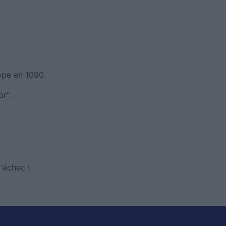
ope en 1090.
r".
'échec !