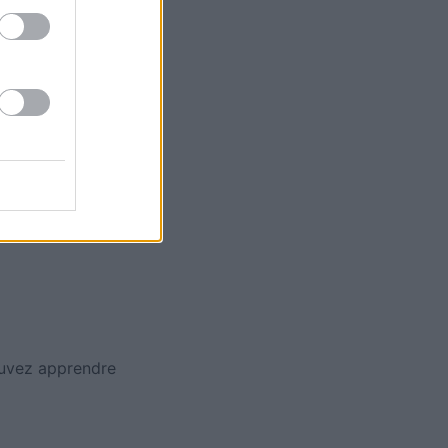
ures stratégies
itement dès
ures stratégies
itement dès
ouvez apprendre