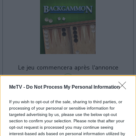
le jeu commencera après l'annonce
MeTV -
Do Not Process My Personal Information
Publicité
If you wish to opt-out of the sale, sharing to third parties, or
Ad
processing of your personal or sensitive information for
targeted advertising by us, please use the below opt-out
section to confirm your selection. Please note that after your
Voir tous
opt-out request is processed you may continue seeing
Les joueurs de Backgammon aiment aussi :
interest-based ads based on personal information utilized by