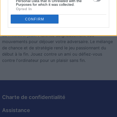
Personal Data that Is Unrelated with the
Backgammon
Description
Purposes for which it was collected.
Opted In
Backgammon et meilleur que jamais ! Facile à jouer mais
CONFIRM
difficile à maîtriser, mettez vos compétences à l'épreuve
sur l'un des
board les plus anciens et les plus célèbres
de l'histoire. jeux
. Planifiez soigneusement vos
mouvements pour déjouer votre adversaire. Le mélange
de chance et de stratégie rend le jeu passionnant du
début à la fin. Jouez contre un ami ou défiez-vous
contre l'ordinateur pour un plaisir sans fin.
Charte de confidentialité
Assistance