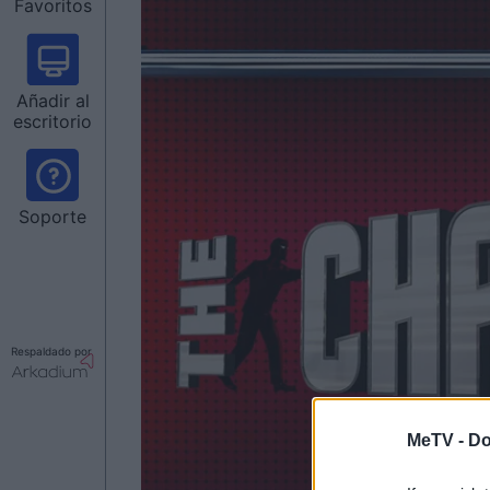
Favoritos
Añadir al
escritorio
Soporte
Respaldado por
MeTV -
Do