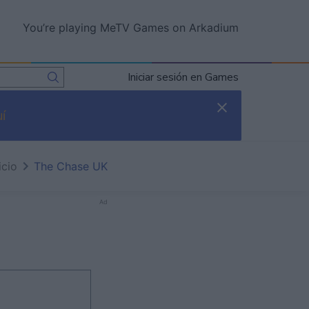
You’re playing MeTV Games on Arkadium
Iniciar sesión en Games
í
icio
The Chase UK
Ad