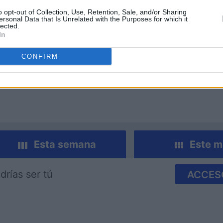
o opt-out of Collection, Use, Retention, Sale, and/or Sharing
ersonal Data that Is Unrelated with the Purposes for which it
lected.
In
CONFIRM
nucopia
Cross Stitch Masters
Room Es
Esta semana
Este m
drías ser tú
ACCES