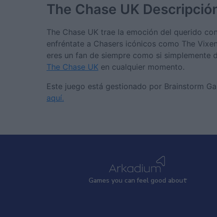
The Chase UK
Descripció
The Chase UK trae la emoción del querido con
enfréntate a Chasers icónicos como The Vixen o
eres un fan de siempre como si simplemente di
The Chase UK
en cualquier momento.
Este juego está gestionado por Brainstorm G
aquí.
Games
y
ou can
f
eel good about