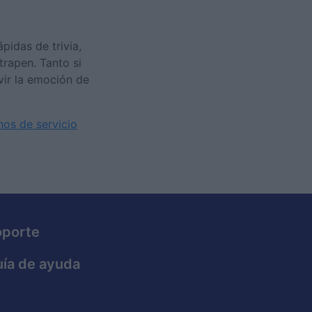
idas de trivia,
trapen. Tanto si
vir la emoción de
nos de servicio
oporte
ía de ayuda