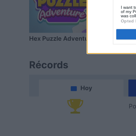
I want t
of my P
was col
Opted 
Hex Puzzle Adventure
Clutter Cor
Récords
Hoy
Po