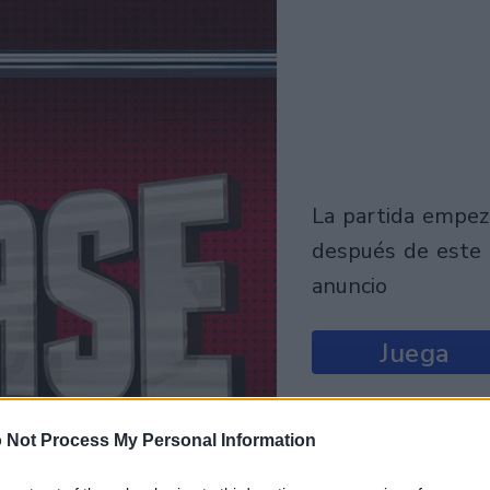
la partida empezará
después de este
anuncio
Juega
 Not Process My Personal Information