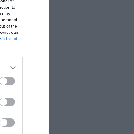
sonal or
ection to
ou may
 personal
out of the
 downstream
B’s List of
Ver más