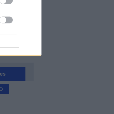
cape
es
O