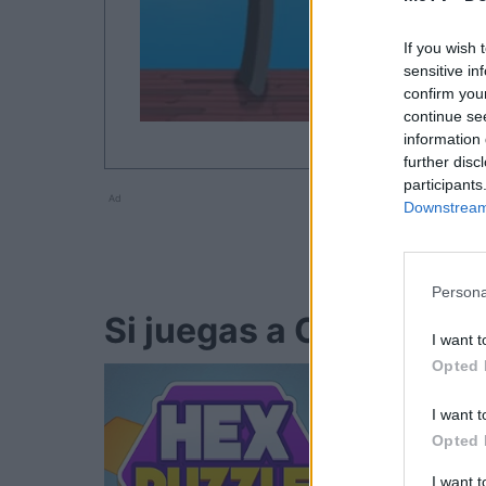
If you wish 
sensitive in
confirm you
continue se
information 
further disc
participants
Ad
Downstream 
Persona
Si juegas a One Line, 
I want t
Opted 
I want t
Opted 
I want 