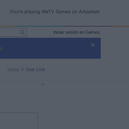
You’re playing MeTV Games on Arkadium
Iniciar sesión en Games
í
Inicio
One Line
Ad