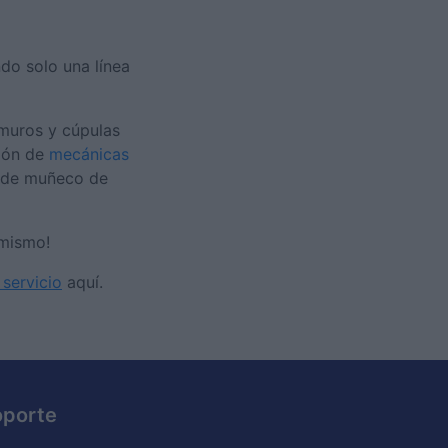
do solo una línea
muros y cúpulas
ción de
mecánicas
ca de muñeco de
 mismo!
 servicio
aquí.
oporte