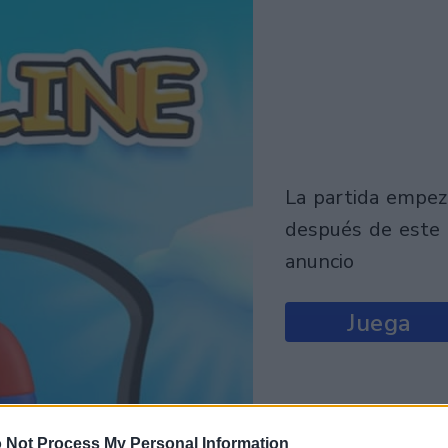
la partida empezará
después de este
anuncio
Juega
 Not Process My Personal Information