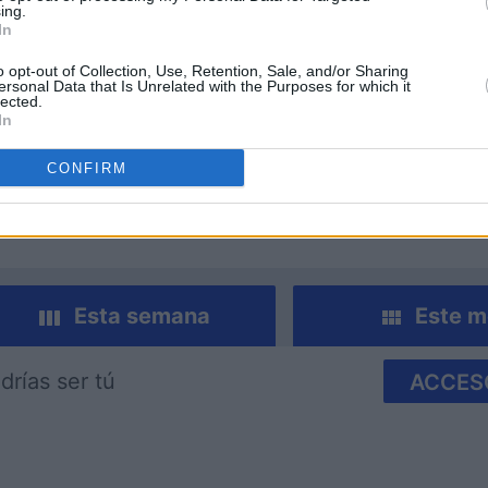
ing.
In
o opt-out of Collection, Use, Retention, Sale, and/or Sharing
ersonal Data that Is Unrelated with the Purposes for which it
lected.
In
nucopia
Cross Stitch Masters
Room Es
CONFIRM
Esta semana
Este m
drías ser tú
ACCES