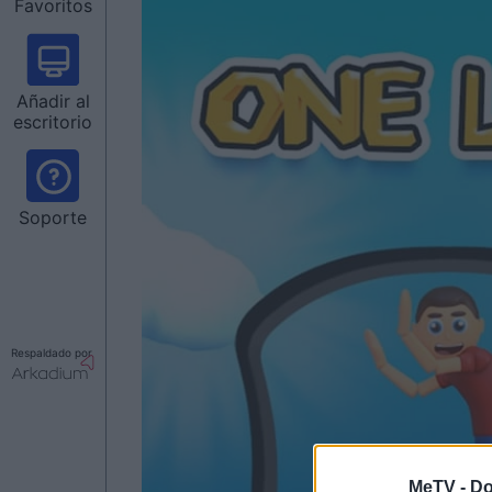
Favoritos
Añadir al
escritorio
Soporte
Respaldado por
MeTV -
Do