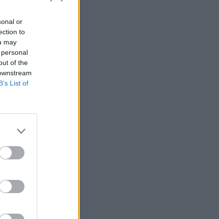
sonal or
ection to
ou may
 personal
out of the
 downstream
B’s List of
Ver más