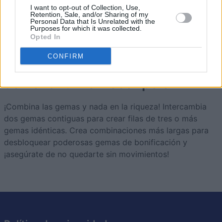
I want to opt-out of Collection, Use,
Retention, Sale, and/or Sharing of my
2
Personal Data that Is Unrelated with the
59,625
MotivatedPioneer550
Purposes for which it was collected.
Opted In
CONFIRM
Jewel Shuffle
Descripción
¡Combina las gemas y nada en la riqueza! Intercambia
dos gemas contiguas para crear filas de tres o más
gemas idénticas. Crea combinaciones más largas para
desbloquear poderosas gemas de bonificación y
¡asegúrate de no quedarte sin movimientos!