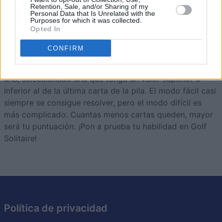
Retention, Sale, and/or Sharing of my
Personal Data that Is Unrelated with the
Golf Solitaire
Descripción
Purposes for which it was collected.
Opted In
Golf Solitaire es una versión rápida y sencilla del viejo
CONFIRM
clásico, pero depende más de la habilidad que de la
suerte. Tu objetivo es eliminar todas las cartas, una a
una, seleccionado una que tenga un valor superior o
inferior al de la última carta de la pila. El modo fácil casi
siempre se consigue resolver, pero el modo difícil es
más complicado. Cuantas menos cartas queden, mayor
será tu puntuación. ¡Pon a prueba tu habilidad en Golf
Solitaire!
Política de privacidad