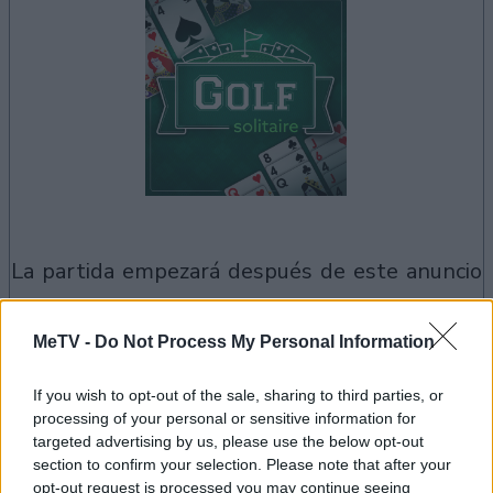
la partida empezará después de este anuncio
MeTV -
Do Not Process My Personal Information
Anuncio
Ad
If you wish to opt-out of the sale, sharing to third parties, or
processing of your personal or sensitive information for
targeted advertising by us, please use the below opt-out
Si juegas a Golf Solitaire, también podría
section to confirm your selection. Please note that after your
Ver todos
opt-out request is processed you may continue seeing
gustarte: