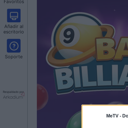
Favoritos
Añadir al
escritorio
Soporte
Respaldado por
MeTV -
Do