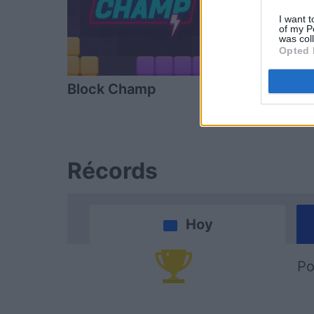
I want t
of my P
was col
Opted 
Block Champ
Arkadium's
Shooter
Récords
Hoy
Po