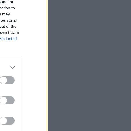
sonal or
ection to
ou may
 personal
out of the
 downstream
B’s List of
Ver más