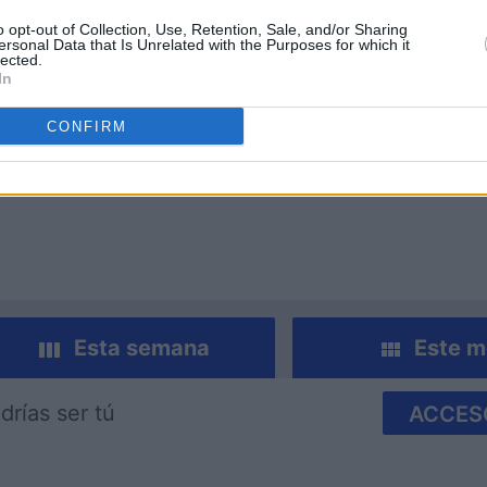
o opt-out of Collection, Use, Retention, Sale, and/or Sharing
ersonal Data that Is Unrelated with the Purposes for which it
lected.
In
CONFIRM
 Bubble
Tap Zap Boom
Crystal 
Esta semana
Este m
drías ser tú
ACCES