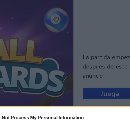
la partida empezará
después de este
anuncio
Juega
 Not Process My Personal Information