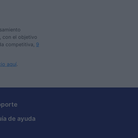
nsamiento
 con el objetivo
ida competitiva,
9
cio aquí
.
oporte
ía de ayuda