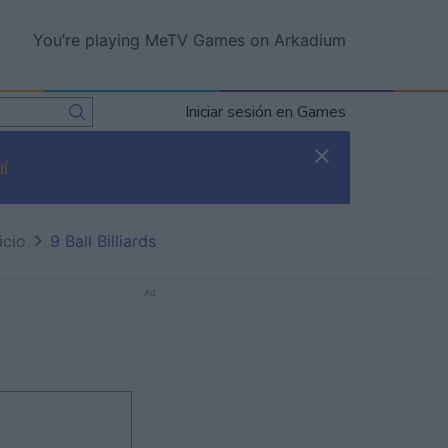
You’re playing MeTV Games on Arkadium
Iniciar sesión en Games
í
icio
9 Ball Billiards
Ad