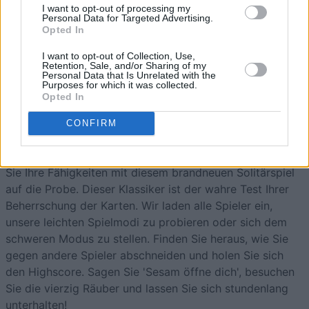
1
I want to opt-out of processing my
1,540
Beanie76022
Personal Data for Targeted Advertising.
Opted In
I want to opt-out of Collection, Use,
Retention, Sale, and/or Sharing of my
Personal Data that Is Unrelated with the
Purposes for which it was collected.
Forty Thieves Solitaire
Opted In
Überblick
CONFIRM
Vierzig Räuber ist zurück und besser als je zuvor. Stellen
Sie Ihre Fähigkeiten mit diesem brandneuen Solitärspiel
auf die Probe. Dieser Klassiker ist der wahre Test Ihrer
Beherrschung der Karten. Wir laden alle Spieler ein,
unsere leichten Spielmodi zu probieren oder sich dem
schweren Modus zu stellen. Finden Sie heraus, wie Sie
gegen andere Spieler abschneiden und holen Sie sich
den Highscore. Sagen Sie 'Sesam öffne dich', besuchen
Sie die vierzig Räuber und lassen Sie sich stundenlang
unterhalten!