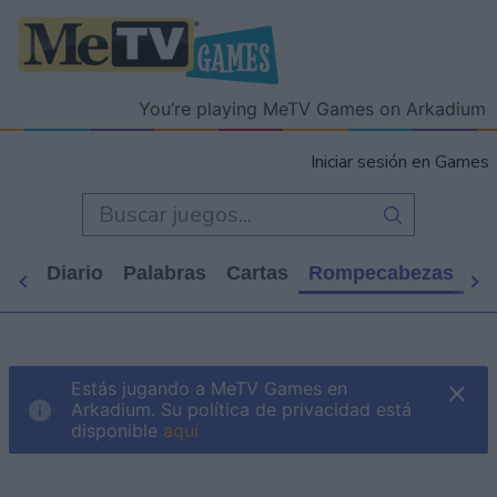
You’re playing MeTV Games on Arkadium
Iniciar sesión en Games
icio
Diario
Palabras
Cartas
Rompecabezas
Ca
Estás jugando a MeTV Games en
Arkadium. Su política de privacidad está
disponible
aquí